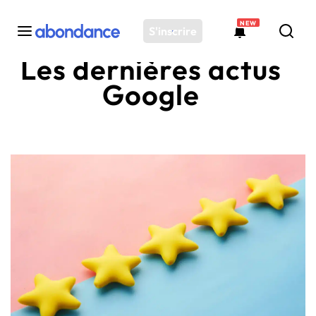
NEW
S'inscrire
Les dernières actus
Google
Toutes les actus
Actus SEO
Plateforme
Outils
Solutions
Ressources
Audit SEO