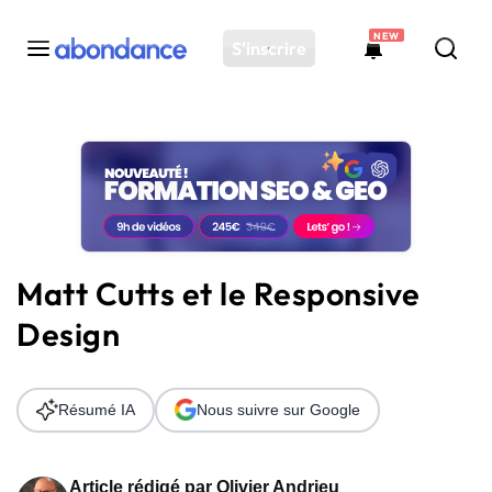
NEW
S'inscrire
Toutes les actus
Actus SEO
Plateforme
Outils
Solutions
Matt Cutts et le Responsive
Ressources
Design
Audit SEO
Résumé IA
Nous suivre sur Google
Article rédigé par
Olivier Andrieu