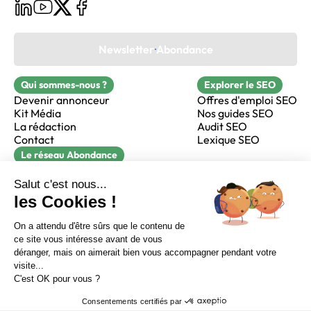
Newsletter Abondance
Qui sommes-nous ?
Explorer le SEO
Devenir annonceur
Offres d'emploi SEO
Kit Média
Nos guides SEO
La rédaction
Audit SEO
Contact
Lexique SEO
Le réseau Abondance
FormaSEO
Réacteur
alfie formation
Sur LinkedIn
Sur Youtube
Sur X
Sur Facebook
Crédits
Mentions légales
Newsletter Abondance
CGV