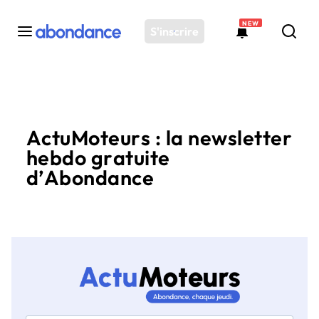
NEW
S'inscrire
Toutes les actus
Actus SEO
ActuMoteurs : la newsletter
Plateforme
hebdo gratuite
Outils
d’Abondance
Solutions
Ressources
Audit SEO