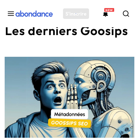
NEW
S'inscrire
Les derniers Goosips
Toutes les actus
Actus SEO
Plateforme
Outils
Solutions
Ressources
Audit SEO