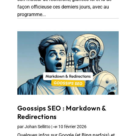
façon officieuse ces derniers jours, avec au
programme...
Goossips SEO : Markdown &
Redirections
par
Johan Sellitto
|
📣 10 février 2026
Quelques infos sur Google (et Bing parfois) et