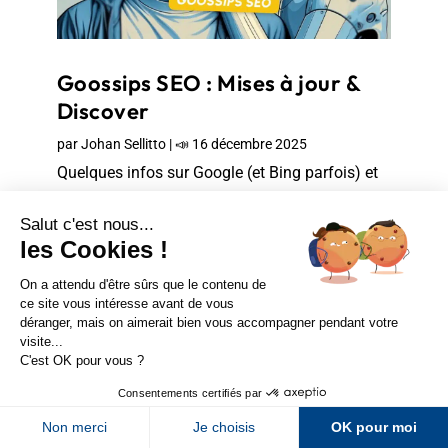
Goossips SEO : Mises à jour &
Discover
par
Johan Sellitto
|
📣 16 décembre 2025
Quelques infos sur Google (et Bing parfois) et
son moteur de recherche, glanées ici et là de
façon officieuse ces derniers jours, avec au
programme...
Sur LinkedIn
Sur Youtube
Sur X
Sur Facebook
Newsletter Abondance