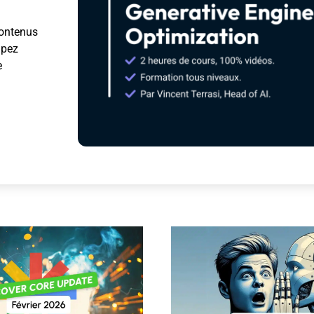
contenus
ipez
e