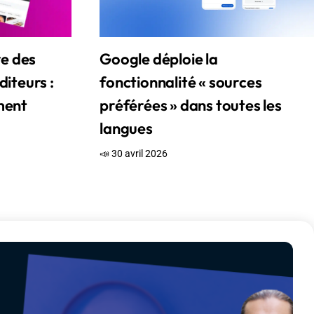
re des
Google déploie la
diteurs :
fonctionnalité « sources
iment
préférées » dans toutes les
langues
📣 30 avril 2026