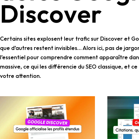
Discover
Wordpress
Télécharger l'Ebook
Shopify
PrestaShop
Certains sites explosent leur trafic sur Discover et 
que d’autres restent invisibles… Alors ici, pas de jargon
l’essentiel pour comprendre comment apparaître dans c
massive, ce qui les différencie du SEO classique, et c
votre attention.
Formation SEO & GEO - Edition
244.30€ HT au lieu de 349€ pendant 1 mois !
Je découvre !