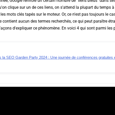
née, Google renvoie un certain nombre de "liens bleus" dans ses
qu'on clique sur un de ces liens, on s'attend la plupart du temps 
les mots clés tapés sur le moteur. Or, ce n'est pas toujours le ca
 contient aucun des termes recherchés, ce qui peut paraître étran
façons d'expliquer ce phénomène. En voici 4 qui sont parmi les p
la SEO Garden Party 2024 : Une journée de conférences gratuites e