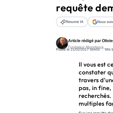
requête de
Wordpress
Télécharger l'Ebook
Shopify
Résumé IA
Nous suiv
PrestaShop
Article rédigé par
Olivi
Fondateur Abondance
Publié le 21/02/2017 06h00
|
Mis 
Formation SEO & GEO - Edition
Il vous est 
244.30€ HT au lieu de 349€ pendant 1 mois !
constater qu
Je découvre !
travers d'u
pas, in fine
recherchés. 
multiples fa