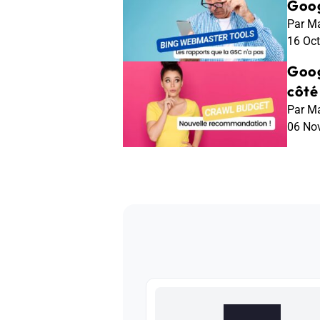
Goog
Par Ma
16 Oc
Goog
côté 
Par Ma
06 No