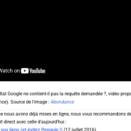
tat Google ne contient-il pas la requête demandée ?, vidéo propo
ce). Source de l'image :
Abondance
ue nous avons déjà mises en ligne, nous vous recommandons de v
rt direct avec celle d'aujourd'hui :
vos liens (et évitez Penguin !)
(12 juillet 2016).