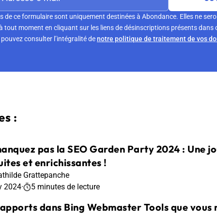
s de ce formulaire sont uniquement destinées à Abondance. Elles ne sero
tout moment en cliquant sur les liens de désinscriptions présents dans 
pouvez consulter l’intégralité de
notre politique de traitement de vos d
s :
anquez pas la SEO Garden Party 2024 : Une j
ites et enrichissantes !
thilde Grattepanche
v 2024
·
5 minutes de lecture
rapports dans Bing Webmaster Tools que vous n