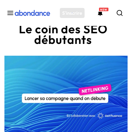
NEW
S'inscrire
Le coin des SEO
débutants
Toutes les actus
Actus SEO
Plateforme
Outils
Solutions
Ressources
Audit SEO