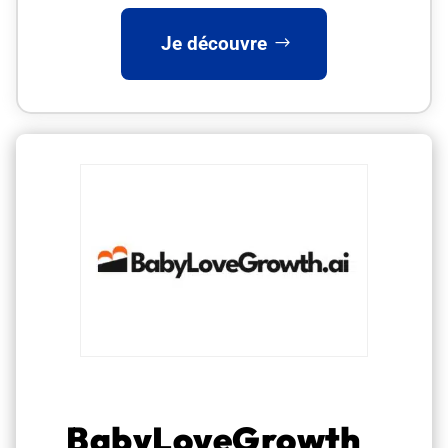
Je découvre
BabyLoveGrowth