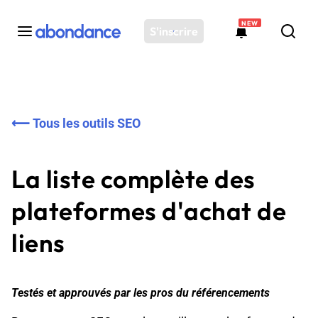
NEW
S'inscrire
Toutes les actus
Actus SEO
⟵ Tous les outils SEO
Plateforme
Outils
La liste complète des
Solutions
Ressources
plateformes d'achat de
Audit SEO
liens
Testés et approuvés par les pros du référencements