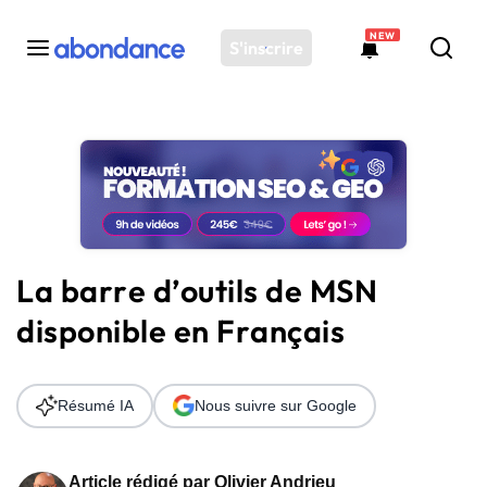
NEW
S'inscrire
Toutes les actus
Actus SEO
Plateforme
Outils
Solutions
La barre d’outils de MSN
Ressources
disponible en Français
Audit SEO
Résumé IA
Nous suivre sur Google
Article rédigé par
Olivier Andrieu