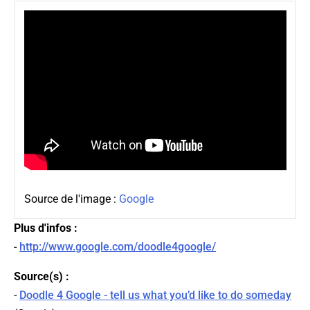
Source de l'image :
Google
Plus d'infos :
-
http://www.google.com/doodle4google/
Source(s) :
-
Doodle 4 Google - tell us what you’d like to do someday