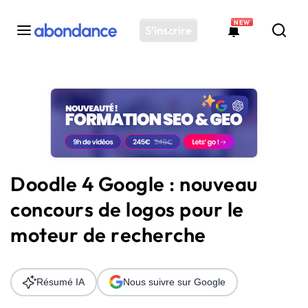
NEW
S'inscrire
Toutes les actus
Actus SEO
Plateforme
Outils
Solutions
Doodle 4 Google : nouveau
Ressources
concours de logos pour le
Audit SEO
moteur de recherche
Résumé IA
Nous suivre sur Google