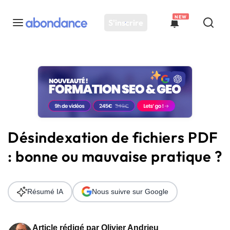
NEW
S'inscrire
Toutes les actus
Actus SEO
Plateforme
Outils
Solutions
Désindexation de fichiers PDF
Ressources
: bonne ou mauvaise pratique ?
Audit SEO
Résumé IA
Nous suivre sur Google
Article rédigé par
Olivier Andrieu