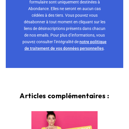
formulaire sont uniquement destinées à
Abondance. Elles ne seront en aucun cas
cédées à des tiers. Vous pouvez vous
désabonner à tout moment en cliquant sur les
liens de désinscriptions présents dans chacun
de nos emails. Pour plus d’informations, vous
pouvez consulter l’intégralité de
notre politique
de traitement de vos données personnelles
.
Articles complémentaires :