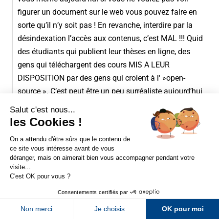
figurer un document sur le web vous pouvez faire en
sorte qu’il n’y soit pas ! En revanche, interdire par la
désindexation l’accès aux contenus, c’est MAL !!! Quid
des étudiants qui publient leur thèses en ligne, des
gens qui téléchargent des cours MIS A LEUR
DISPOSITION par des gens qui croient à l' »open-
source ». C’est peut être un peu surréaliste aujourd’hui
mais le WEB a aussi pour but la vulgarisation et la libre
distribution des connaissances SI L’ON VEUT ! A mon
sens le problème n’est pas technique ou liées à de
Sur LinkedIn
Sur Youtube
bonnes pratiques mais ETHIQUE !
Sur X
Sur Facebook
Réponse
Newsletter Abondance
taskone
le 2 juillet 2013 à 12h40
On mélange un peu tout là…