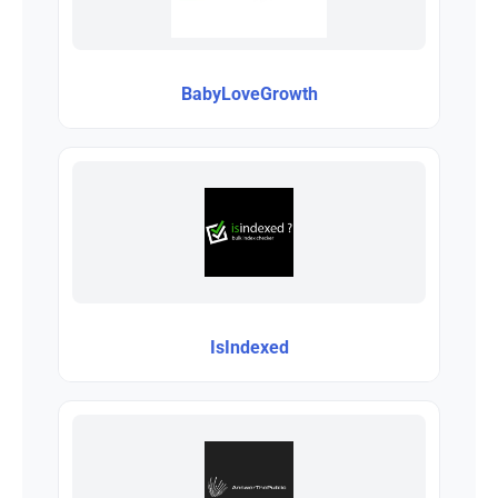
BabyLoveGrowth
IsIndexed