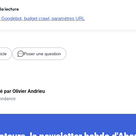
la lecture
 Googlebot, budget crawl, paramètres URL
icle
Poser une question
gé par
Olivier Andrieu
ondance