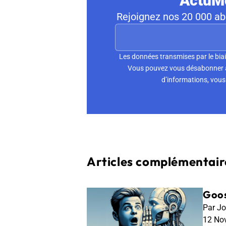
ActuMo
Rejoignez nos 20 000 abo
Les données transmises par le biai
Vous pouvez vous désabonner à 
d’informations, vous 
Articles complémentaire
Goos
Par Jo
12 No