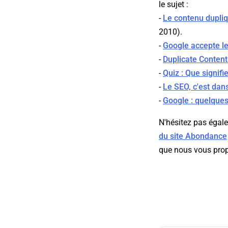
le sujet :
-
Le contenu dupli
2010).
-
Google accepte le
-
Duplicate Content
-
Quiz : Que signif
-
Le SEO, c'est dans
-
Google : quelques
N'hésitez pas égale
du site Abondance
que nous vous pro