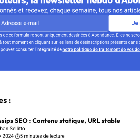
teurs, la newsletter hebdo d'Ab
nnés et recevez, chaque semaine, tous nos article
Je 
s de ce formulaire sont uniquement destinées à Abondance. Elles ne sero
tout moment en cliquant sur les liens de désinscriptions présents dans 
pouvez consulter l’intégralité de
notre politique de traitement de vos d
s :
sips SEO : Contenu statique, URL stable
han Sellitto
v 2024
·
5 minutes de lecture