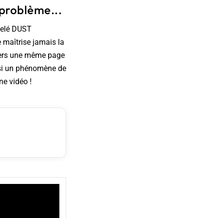
 problème...
ppelé DUST
e maîtrise jamais la
t vers une même page
nsi un phénomène de
ne vidéo !