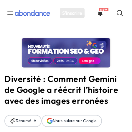
NEW
S'inscrire
Toutes les actus
Actus SEO
Plateforme
Outils
Solutions
Diversité : Comment Gemini
Ressources
de Google a réécrit l’histoire
Audit SEO
avec des images erronées
Résumé IA
Nous suivre sur Google