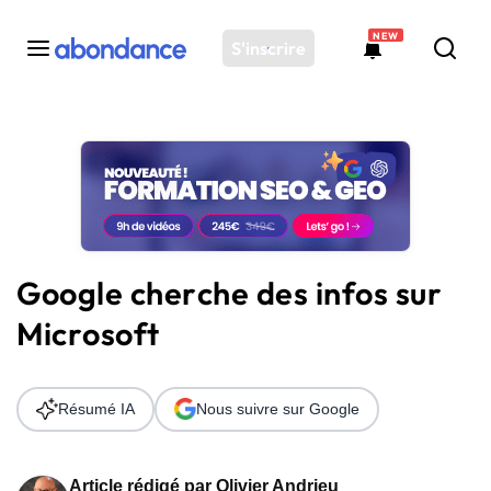
NEW
S'inscrire
Toutes les actus
Actus SEO
Plateforme
Outils
Solutions
Google cherche des infos sur
Ressources
Microsoft
Audit SEO
Résumé IA
Nous suivre sur Google
Article rédigé par
Olivier Andrieu