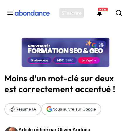
NEW
S'inscrire
Toutes les actus
Actus SEO
Plateforme
Outils
Solutions
Moins d’un mot-clé sur deux
Ressources
est correctement accentué !
Audit SEO
Résumé IA
Nous suivre sur Google
Article rédigé par
Olivier Andrieu