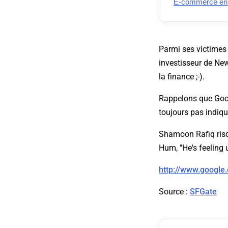
E-commerce en Fr
Parmi ses victimes 
investisseur de New
la finance ;-).
Rappelons que Googl
toujours pas indiqu
Shamoon Rafiq risqu
Hum, "He's feeling u
http://www.google
Source
:
SFGate