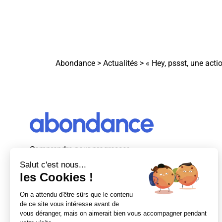
Abondance
>
Actualités
>
« Hey, pssst, une act
Comprendre pour progresser
Abondance, le premier média d’actualité
autour du SEO et des moteurs de recherche
en France.