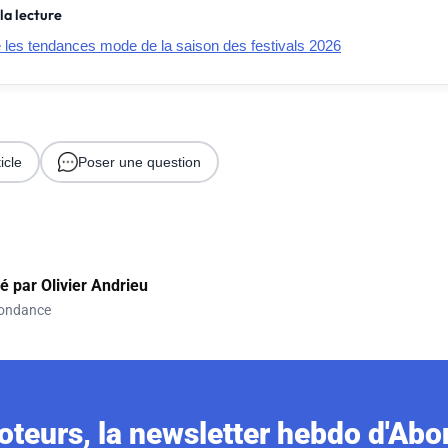
la lecture
e les tendances mode de la saison des festivals 2026
icle
Poser une question
gé par
Olivier Andrieu
ondance
teurs, la newsletter hebdo d'Ab