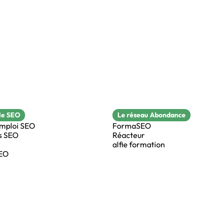
le SEO
Le réseau Abondance
emploi SEO
FormaSEO
s SEO
Réacteur
alfie formation
SEO