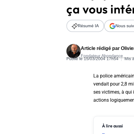
ça vous inté
Wordpress
Télécharger l'Ebook
Shopify
Résumé IA
Nous suiv
PrestaShop
Article rédigé par
Olivi
Fondateur Abondance
Publié le 15/03/2004 17h54
|
Mis 
Formation SEO & GEO - Edition
La police américai
244.30€ HT au lieu de 349€ pendant 1 mois !
vendait pour 2,8 mi
Je découvre !
ses victimes, à qui 
actions logiquement
À lire aussi