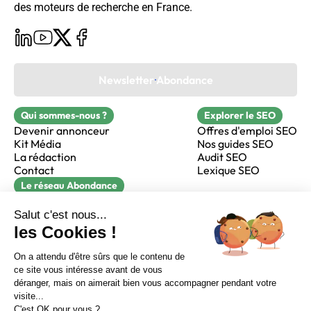
des moteurs de recherche en France.
Newsletter Abondance
Qui sommes-nous ?
Explorer le SEO
Devenir annonceur
Offres d'emploi SEO
Kit Média
Nos guides SEO
La rédaction
Audit SEO
Contact
Lexique SEO
Le réseau Abondance
FormaSEO
Réacteur
alfie formation
Sur LinkedIn
Sur Youtube
Sur X
Sur Facebook
Crédits