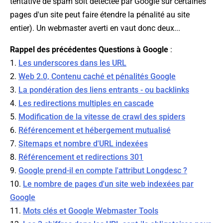
tentative de spam soit détectée par Google sur certaines
pages d'un site peut faire étendre la pénalité au site
entier). Un webmaster averti en vaut donc deux...
Rappel des précédentes Questions à Google
:
1.
Les underscores dans les URL
2.
Web 2.0, Contenu caché et pénalités Google
3.
La pondération des liens entrants - ou backlinks
4.
Les redirections multiples en cascade
5.
Modification de la vitesse de crawl des spiders
6.
Référencement et hébergement mutualisé
7.
Sitemaps et nombre d'URL indexées
8.
Référencement et redirections 301
9.
Google prend-il en compte l'attribut Longdesc ?
10.
Le nombre de pages d'un site web indexées par
Google
11.
Mots clés et Google Webmaster Tools