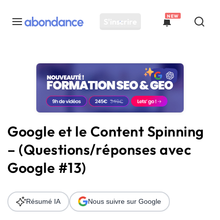
NEW
S'inscrire
Toutes les actus
Actus SEO
Plateforme
Outils
Solutions
Google et le Content Spinning
Ressources
– (Questions/réponses avec
Audit SEO
Google #13)
Résumé IA
Nous suivre sur Google