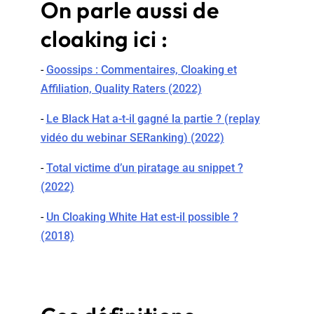
On parle aussi de
cloaking ici :
-
Goossips : Commentaires, Cloaking et
Affiliation, Quality Raters (2022)
-
Le Black Hat a-t-il gagné la partie ? (replay
vidéo du webinar SERanking) (2022)
-
Total victime d’un piratage au snippet ?
(2022)
-
Un Cloaking White Hat est-il possible ?
(2018)