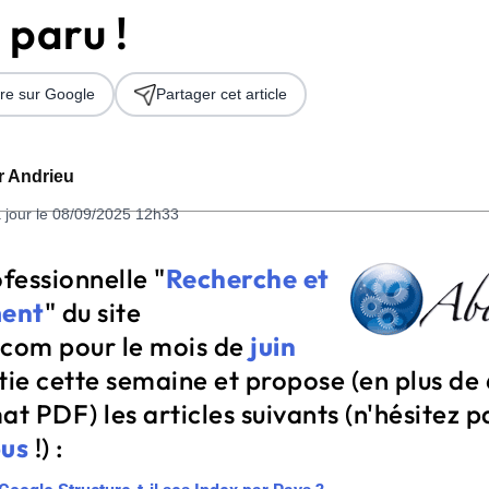
 paru !
re sur Google
Partager cet article
er Andrieu
 jour le 08/09/2025 12h33
 2026
ofessionnelle "
Recherche et
ent
" du site
com pour le mois de
juin
tie cette semaine et propose (en plus de
at PDF) les articles suivants (n'hésitez p
us
!) :