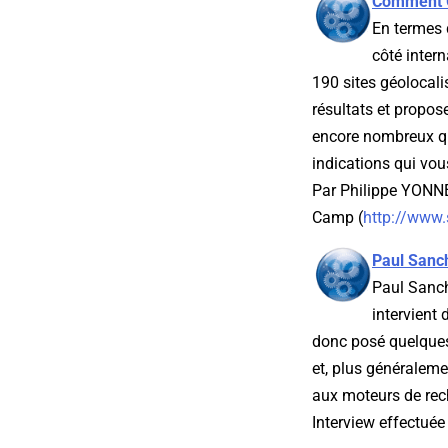
Comment Go
En termes 
côté inter
190 sites géolocal
résultats et propos
encore nombreux qua
indications qui vous
Par Philippe YONNE
Camp (
http://www
Paul Sanch
Paul Sanch
intervient
donc posé quelques
et, plus généraleme
aux moteurs de rech
Interview effectuée