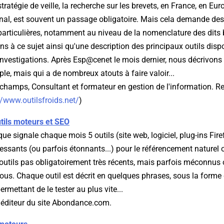
ratégie de veille, la recherche sur les brevets, en France, en Eur
ional, est souvent un passage obligatoire. Mais cela demande d
 particulières, notamment au niveau de la nomenclature des dits 
ns à ce sujet ainsi qu'une description des principaux outils disp
investigations. Après Esp@cenet le mois dernier, nous décrivons 
ple, mais qui a de nombreux atouts à faire valoir...
champs, Consultant et formateur en gestion de l'information. R
//www.outilsfroids.net/
)
tils moteurs et SEO
que signale chaque mois 5 outils (site web, logiciel, plug-ins Fire
ressants (ou parfois étonnants...) pour le référencement naturel 
outils pas obligatoirement très récents, mais parfois méconnus
 nous. Chaque outil est décrit en quelques phrases, sous la forme 
rmettant de le tester au plus vite...
, éditeur du site Abondance.com.