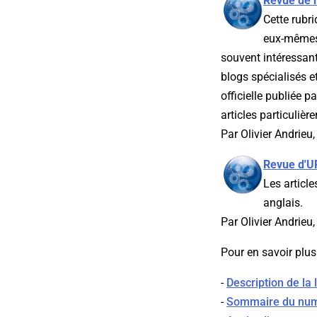
Revue de 
Cette rubr
eux-mêmes 
souvent intéressant
blogs spécialisés e
officielle publiée 
articles particulièr
Par Olivier Andrieu
Revue d'U
Les article
anglais.
Par Olivier Andrieu
Pour en savoir plus
-
Description de la
-
Sommaire du num