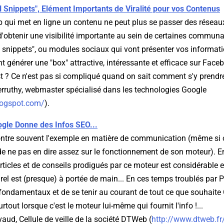
l Snippets", Elément Importants de Viralité pour vos Contenus
b qui met en ligne un contenu ne peut plus se passer des réseau
d'obtenir une visibilité importante au sein de certaines communau
al snippets", ou modules sociaux qui vont présenter vos informa
générer une "box" attractive, intéressante et efficace sur Faceb
t ? Ce n'est pas si compliqué quand on sait comment s'y prendre.
rruthy, webmaster spécialisé dans les technologies Google
blogspot.com/
).
gle Donne des Infos SEO...
tre souvent l'exemple en matière de communication (même si o
de ne pas en dire assez sur le fonctionnement de son moteur). En
rticles et de conseils prodigués par ce moteur est considérable et
el est (presque) à portée de main... En ces temps troublés par Pe
 fondamentaux et de se tenir au courant de tout ce que souhaite
rtout lorsque c'est le moteur lui-même qui fournit l'info !...
ud, Cellule de veille de la société DTWeb (
http://www.dtweb.fr