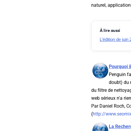
naturel, application
À lire aussi
L’édition de juin
Pourquoi i
Penguin fai
doubt) du 
du filtre de nettoy
web sérieux n'a rie
Par Daniel Roch, 
(
http://www.seomix
La Recherc