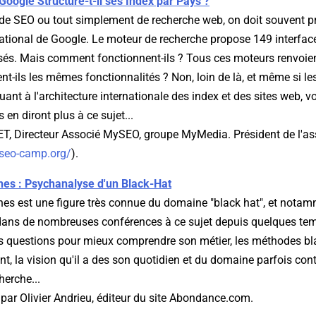
ogle Structure-t-il ses Index par Pays ?
de SEO ou tout simplement de recherche web, on doit souvent p
national de Google. Le moteur de recherche propose 149 interface
isés. Mais comment fonctionnent-ils ? Tous ces moteurs renvoie
ent-ils les mêmes fonctionnalités ? Non, loin de là, et même si l
nt à l'architecture internationale des index et des sites web, v
 en diront plus à ce sujet...
T, Directeur Associé MySEO, groupe MyMedia. Président de l'a
.seo-camp.org/
).
es : Psychanalyse d'un Black-Hat
es est une figure très connue du domaine "black hat", et notam
 dans de nombreuses conférences à ce sujet depuis quelques te
 questions pour mieux comprendre son métier, les méthodes black
nt, la vision qu'il a des son quotidien et du domaine parfois co
erche...
 par Olivier Andrieu, éditeur du site Abondance.com.