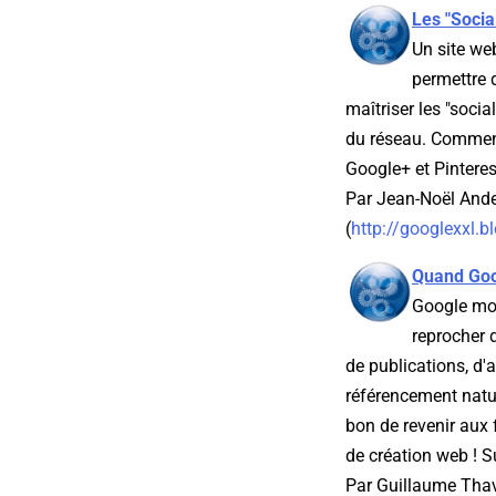
Les "Socia
Un site we
permettre 
maîtriser les "soci
du réseau. Comment 
Google+ et Pinteres
Par Jean-Noël Ande
(
http://googlexxl.
Quand Goo
Google mon
reprocher 
de publications, d'a
référencement natur
bon de revenir aux
de création web ! Su
Par Guillaume Thava