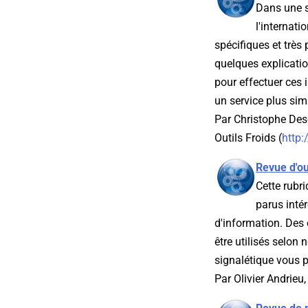
Dans une st
l'internat
spécifiques et très
quelques explicatio
pour effectuer ces 
un service plus sim
Par Christophe Des
Outils Froids (
http:
Revue d'ou
Cette rubri
parus inté
d'information. Des 
être utilisés selon
signalétique vous pe
Par Olivier Andrieu