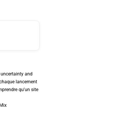
, uncertainty and
t chaque lancement
mprendre qu'un site
oMix