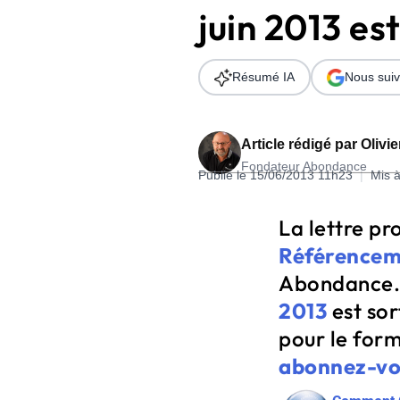
juin 2013 est
Wordpress
Télécharger l'Ebook
Shopify
Résumé IA
Nous suiv
PrestaShop
Article rédigé par
Olivi
Fondateur Abondance
Publié le 15/06/2013 11h23
|
Mis à
Formation SEO & GEO - Edition
La lettre pr
244.30€ HT au lieu de 349€ pendant 1 mois !
Référencem
Je découvre !
Abondance.
2013
est sor
pour le form
abonnez-vo