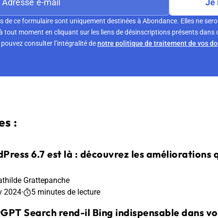
Je 
s de ce formulaire sont uniquement destinées à Abondance. Elles ne sero
tout moment en cliquant sur les liens de désinscriptions présents dans 
pouvez consulter l’intégralité de
notre politique de traitement de vos d
s :
Press 6.7 est là : découvrez les améliorations 
thilde Grattepanche
v 2024
·
5 minutes de lecture
GPT Search rend-il Bing indispensable dans vo