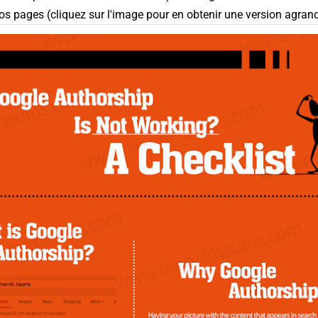
os pages (
cliquez sur l'image pour en obtenir une version agran