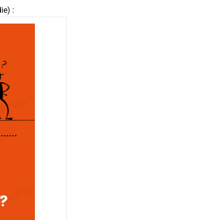
die
) :