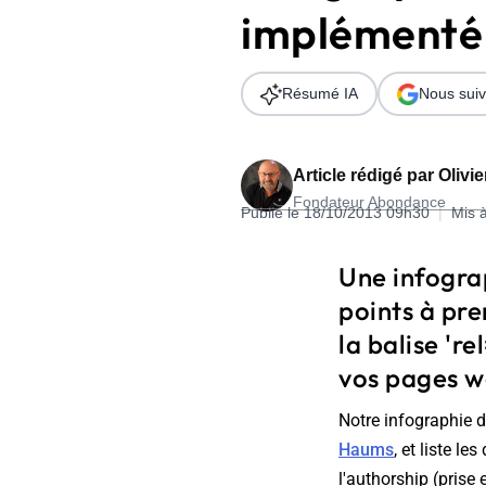
implémenté 
Wordpress
Télécharger l'Ebook
Shopify
Résumé IA
Nous suiv
PrestaShop
Article rédigé par
Olivi
Fondateur Abondance
Publié le 18/10/2013 09h30
|
Mis 
Formation SEO & GEO - Edition
Une infograp
244.30€ HT au lieu de 349€ pendant 1 mois !
points à pr
Je découvre !
la balise 'r
vos pages w
Notre infographie 
Haums
, et liste l
l'authorship (prise 