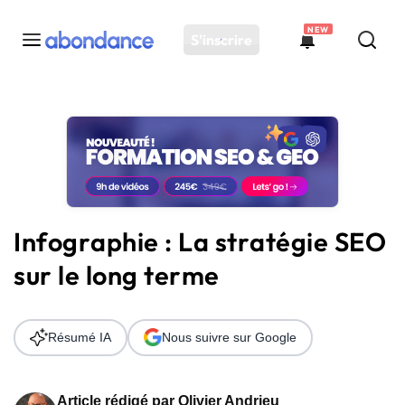
NEW
S'inscrire
Toutes les actus
Actus SEO
Plateforme
Outils
Solutions
Infographie : La stratégie SEO
Ressources
sur le long terme
Audit SEO
Résumé IA
Nous suivre sur Google
Article rédigé par
Olivier Andrieu