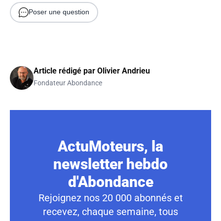
Poser une question
Article rédigé par
Olivier Andrieu
Fondateur Abondance
ActuMoteurs, la
newsletter hebdo
d'Abondance
Rejoignez nos 20 000 abonnés et
recevez, chaque semaine, tous