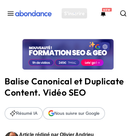
NEW
S'inscrire
Toutes les actus
Actus SEO
Plateforme
Outils
Solutions
Balise Canonical et Duplicate
Ressources
Content. Vidéo SEO
Audit SEO
Résumé IA
Nous suivre sur Google
Article rédigé par
Olivier Andrieu