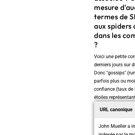
mesure d'au
termes de S
aux spiders 
dans les com
?
Voici une petite co
derniers jours sur 
Donc "gossips" (ru
parfois plus ou moi
confiance (taux de 
étoiles représentan
URL canonique
John Mueller a i
indexée par le m