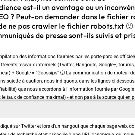
dience est-il un avantage ou un inconvén
EO ? Peut-on demander dans le fichier r
de ne pas crawler le fichier robots.txt 🙂 
muniqués de presse sont-ils suivis et pr
mpilation des informations fournies par les porte-paroles officie
différents réseaux informels (Twitter, Hangouts, Google+, forums,
meur) + Google = "Goossips" 🙂 La communication du moteur de
ns sujette à caution, nous indiquons, dans les lignes ci-dessous,
fiabilité) que nous accordons à l'information fournie par Google (
t le taux de confiance maximal) - et non pas à la source qui en p
ndiqué sur Twitter et lors d'un hangout que chaque page web, 
oteur de recherche était associée à une URL canonique, qui pouv