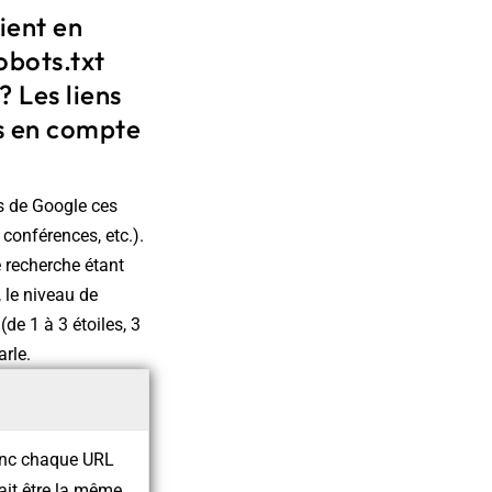
ient en
obots.txt
? Les liens
is en compte
ls de Google ces
 conférences, etc.).
 recherche étant
 le niveau de
de 1 à 3 étoiles, 3
arle.
donc chaque URL
ait être la même