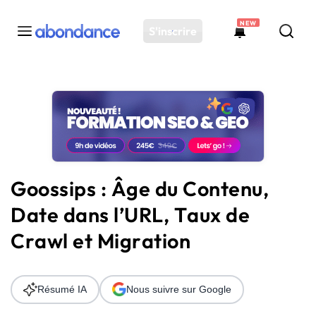
NEW
S'inscrire
Toutes les actus
Actus SEO
Plateforme
Outils
Solutions
Goossips : Âge du Contenu,
Ressources
Date dans l’URL, Taux de
Audit SEO
Crawl et Migration
Résumé IA
Nous suivre sur Google