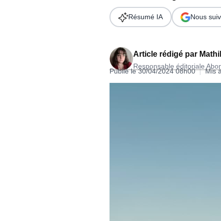
Wordpress
Télécharger l'Ebook
Résumé IA
Nous suiv
Shopify
PrestaShop
Article rédigé par
Mathi
Responsable éditoriale Ab
Publié le 30/04/2024 08h00
|
Mis 
Formation SEO & GEO - Edition
244.30€ HT au lieu de 349€ pendant 1 mois !
Je découvre !