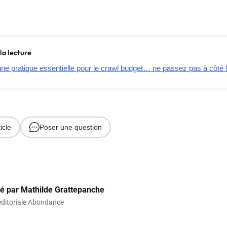
la lecture
ne pratique essentielle pour le crawl budget… ne passez pas à côté 
icle
Poser une question
gé par
Mathilde Grattepanche
ditoriale Abondance