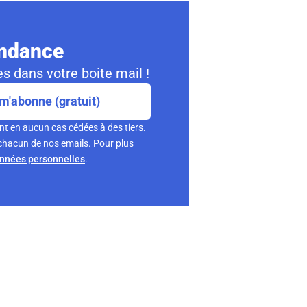
ondance
s dans votre boite mail !
m'abonne (gratuit)
nt en aucun cas cédées à des tiers.
chacun de nos emails. Pour plus
onnées personnelles
.