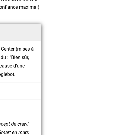
e confiance maximal)
 Center (mises à
u : "Bien sûr,
à cause d'une
oglebot.
ncept de crawl
 Smart en mars