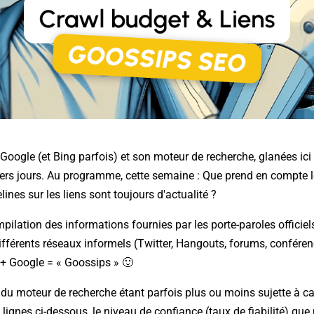
Google (et Bing parfois) et son moteur de recherche, glanées ici 
iers jours. Au programme, cette semaine : Que prend en compte 
lines sur les liens sont toujours d'actualité ?
mpilation des informations fournies par les porte-paroles officie
différents réseaux informels (Twitter, Hangouts, forums, conféren
 + Google = « Goossips » 🙂
u moteur de recherche étant parfois plus ou moins sujette à ca
 lignes ci-dessous, le niveau de confiance (taux de fiabilité) qu