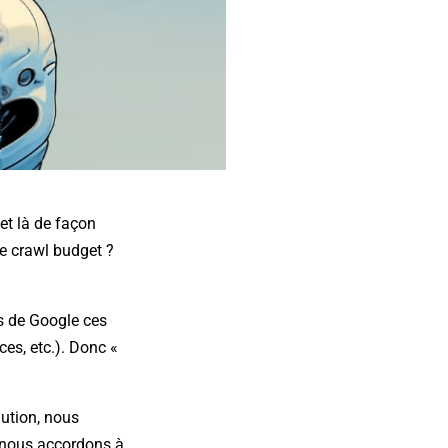
et là de façon
le crawl budget ?
ls de Google ces
ces, etc.). Donc «
ution, nous
e nous accordons à