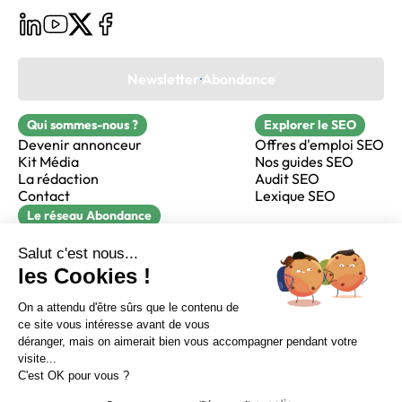
Newsletter Abondance
Qui sommes-nous ?
Explorer le SEO
Devenir annonceur
Offres d'emploi SEO
Kit Média
Nos guides SEO
La rédaction
Audit SEO
Contact
Lexique SEO
Le réseau Abondance
FormaSEO
Réacteur
alfie formation
Sur LinkedIn
Sur Youtube
Sur X
Sur Facebook
Crédits
Mentions légales
Newsletter Abondance