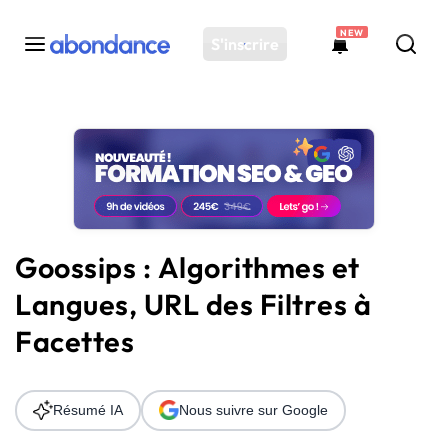
NEW
S'inscrire
Toutes les actus
Actus SEO
Plateforme
Outils
Solutions
Goossips : Algorithmes et
Ressources
Langues, URL des Filtres à
Audit SEO
Facettes
Résumé IA
Nous suivre sur Google