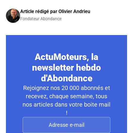
Article rédigé par
Olivier Andrieu
Fondateur Abondance
ActuMoteurs, la
newsletter hebdo
d'Abondance
Rejoignez nos 20 000 abonnés et
recevez, chaque semaine, tous
nos articles dans votre boite mail
!