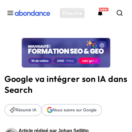
NEW
S'inscrire
Toutes les actus
Actus SEO
Plateforme
Outils
Solutions
Google va intégrer son IA dans
Ressources
Search
Audit SEO
Résumé IA
Nous suivre sur Google
Article rédigé par
Johan Sellitto