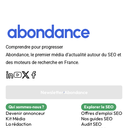
intentions et donner une SERP partagée entre
contenus informationnels et commerciaux. Par
exemple, une recherche comme
"spa nantes"
peut
afficher à la fois le site de la SPA et son refuge de
Nantes, et des spa bien-être à Nantes.
Pour un audit sémantique efficace, il est conseillé
Comprendre pour progresser
d’analyser la SERP afin de comprendre quelle
Abondance, le premier média d’actualité autour du SEO et
intention domine pour un keyword donné et
des moteurs de recherche en France.
d’adapter le type de contenu à rédiger en
conséquence.
Newsletter Abondance
Qui sommes-nous ?
Explorer le SEO
Devenir annonceur
Offres d'emploi SEO
Kit Média
Nos guides SEO
La rédaction
Audit SEO