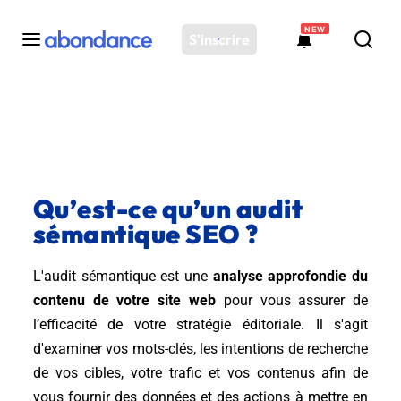
NEW
S'inscrire
Toutes les actus
Actus SEO
Plateforme
Outils
Qu’est-ce qu’un audit
Solutions
sémantique SEO ?
Ressources
L'audit sémantique est une
analyse approfondie du
Audit SEO
contenu de votre site web
pour vous assurer de
l’efficacité de votre stratégie éditoriale. Il s'agit
d'examiner vos mots-clés, les intentions de recherche
de vos cibles, votre trafic et vos contenus afin de
vous fournir des données et des actions à mettre en