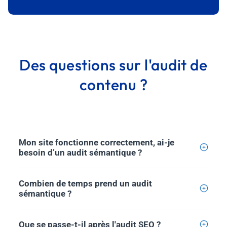
Des questions sur l'audit de
contenu ?
Mon site fonctionne correctement, ai-je
besoin d’un audit sémantique ?
Même si votre site internet semble fonctionner
Combien de temps prend un audit
correctement, un audit sémantique peut identifier des
sémantique ?
opportunités cachées pour améliorer votre visibilité,
augmenter le trafic et booster les conversions. Inclus
La durée varie selon la taille et la complexité de votre
Que se passe-t-il après l'audit SEO ?