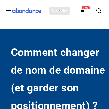
NEW
S'inscrire
Toutes les actus
Actus SEO
Plateforme
Comment changer
Outils
Solutions
de nom de domaine
Ressources
Audit SEO
(et garder son
positionnement) ?