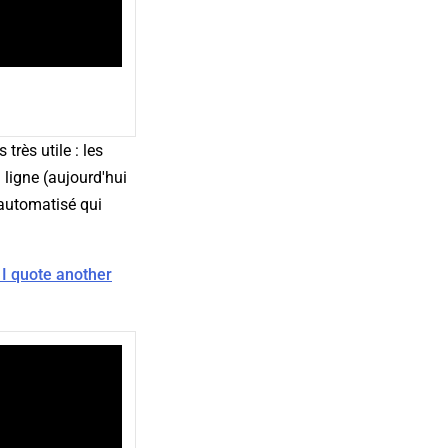
très utile : les
n ligne (aujourd'hui
 automatisé qui
f I quote another