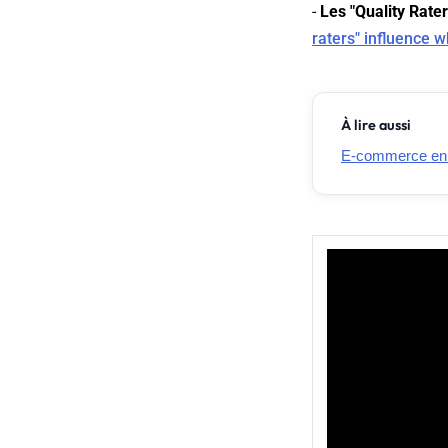
-
Les "Quality Rate
raters" influence 
À lire aussi
E-commerce en Fr