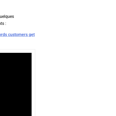
quelques
ts :
rds customers get