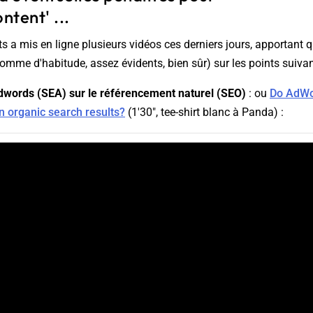
ntent' ...
s a mis en ligne plusieurs vidéos ces derniers jours, apportant 
omme d'habitude, assez évidents, bien sûr) sur les points suivan
dwords (SEA) sur le référencement naturel (SEO)
: ou
Do AdWo
in organic search results?
(1'30", tee-shirt blanc à Panda) :