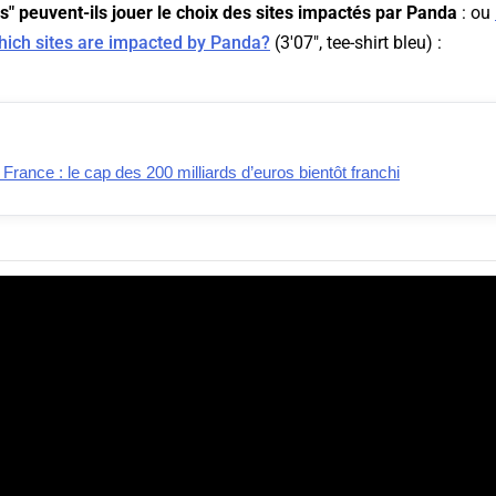
rs" peuvent-ils jouer le choix des sites impactés par Panda
: ou
which sites are impacted by Panda?
(3'07", tee-shirt bleu) :
ance : le cap des 200 milliards d’euros bientôt franchi