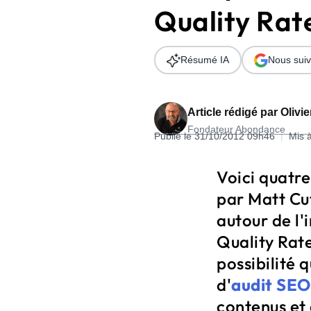
Quality Rat
Wordpress
Télécharger l'Ebook
Shopify
Résumé IA
Nous suiv
PrestaShop
Article rédigé par
Olivi
Fondateur Abondance
Publié le 31/10/2012 09h46
|
Mis 
Formation SEO & GEO - Edition
Voici quatr
244.30€ HT au lieu de 349€ pendant 1 mois !
par Matt Cut
Je découvre !
autour de l'
Quality Rater
possibilité 
d'
audit SEO
contenus et 