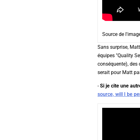
Source de l'imag
Sans surprise, Matt 
équipes "Quality Sea
conséquente), des 
serait pour Matt pa
-
Si je cite une aut
source, will I be p