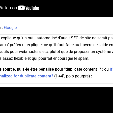
e :
Google
explique qu'un outil automatisé d'audit SEO de site ne serait pas 
rch" préfèrent expliquer ce qu'il faut faire au travers de l'aide e
outils pour webmasters, etc. plutôt que de proposer un système
s assez flexible et qui pourrait encourager le spam.
re source, puis-je être pénalisé pour "duplicate content" ?
: ou
I
enalized for duplicate content?
(1'44", polo pourpre) :