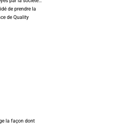
yés par la société…
idé de prendre la
nce de Quality
ge la façon dont