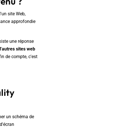
tenu ?
'un site Web,
ssance approfondie
existe une réponse
d'autres sites web
fin de compte, c'est
lity
iner un schéma de
 d'écran