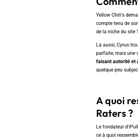
Comment é
Yellow Chili’s dema
compte tenu de son 
de la niche du site 
Là aussi, Cyrus tro
parfaite, mais une 
faisant autorité e
quelque peu subject
A quoi r
Raters ?
Le fondateur d’iPu
ce à quoi ressemble