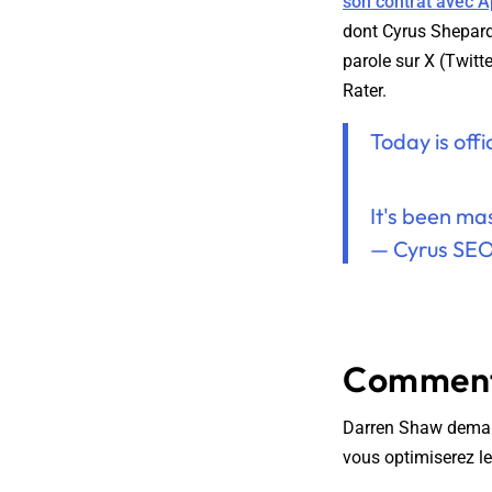
son contrat avec 
dont Cyrus Shepard.
parole sur X (Twitt
Rater.
Today is off
It's been ma
— Cyrus SE
Comment 
Darren Shaw demand
vous optimiserez le