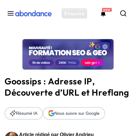
NEW
S'inscrire
Toutes les actus
Actus SEO
Plateforme
Outils
Solutions
Goossips : Adresse IP,
Ressources
Découverte d’URL et Hreflang
Audit SEO
Résumé IA
Nous suivre sur Google
Article rédigé par
Olivier Andrieu