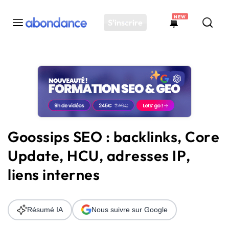
NEW
S'inscrire
Toutes les actus
Actus SEO
Plateforme
Outils
Solutions
Goossips SEO : backlinks, Core
Ressources
Update, HCU, adresses IP,
Audit SEO
liens internes
Résumé IA
Nous suivre sur Google