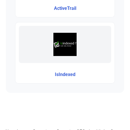
ActiveTrail
IsIndexed