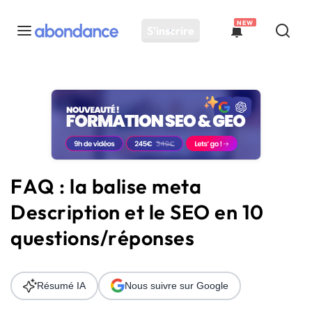
NEW
S'inscrire
Toutes les actus
Actus SEO
Plateforme
Outils
Solutions
FAQ : la balise meta
Ressources
Description et le SEO en 10
Audit SEO
questions/réponses
Résumé IA
Nous suivre sur Google