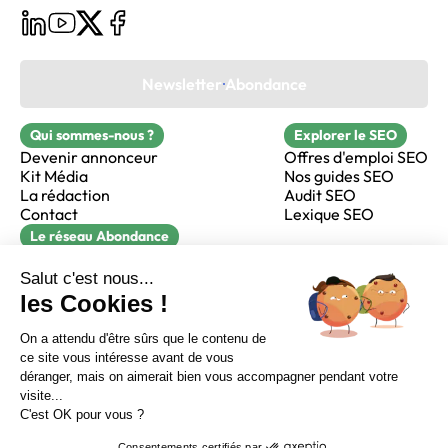
Newsletter Abondance
Qui sommes-nous ?
Explorer le SEO
Devenir annonceur
Offres d'emploi SEO
Kit Média
Nos guides SEO
La rédaction
Audit SEO
Contact
Lexique SEO
Le réseau Abondance
FormaSEO
Réacteur
alfie formation
Sur LinkedIn
Sur Youtube
Sur X
Sur Facebook
Crédits
Mentions légales
Newsletter Abondance