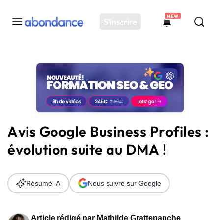
NEW
S'inscrire
Toutes les actus
Actus SEO
Plateforme
Outils
Solutions
Avis Google Business Profiles :
Ressources
évolution suite au DMA !
Audit SEO
Résumé IA
Nous suivre sur Google
Article rédigé par
Mathilde Grattepanche