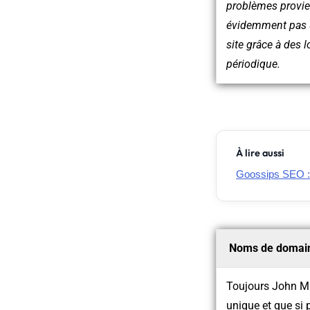
problèmes provienn
évidemment pas un
site grâce à des l
périodique.
À lire aussi
Goossips SEO 
Noms de domaine
Toujours John Mue
unique et que si 