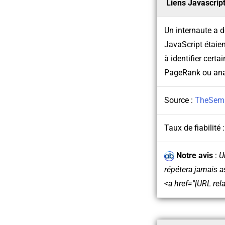
Liens Javascrip
Un internaute a d
JavaScript étaien
à identifier cert
PageRank ou analy
Source :
TheSem
Taux de fiabilité 
Notre avis
:
U
répétera jamais a
<a href="[URL rel