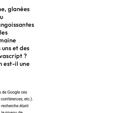
he, glanées
au
angoissantes
les
omaine
 uns et des
vascript ?
n est-il une
ls de Google ces
 conférences, etc.).
 recherche étant
 le niveau de