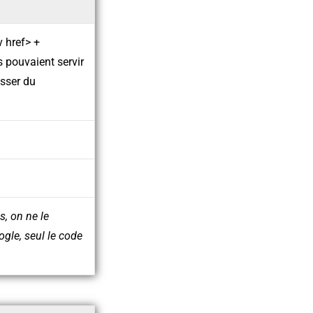
 href> +
s pouvaient servir
asser du
s, on ne le
ogle, seul le code