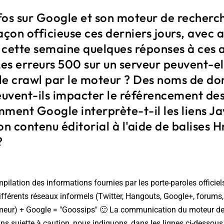
fos sur Google et son moteur de recherc
 façon officieuse ces derniers jours, avec 
ette semaine quelques réponses à ces 
Les erreurs 500 sur un serveur peuvent-el
le crawl par le moteur ? Des noms de d
euvent-ils impacter le référencement des
ment Google interprète-t-il les liens Ja
on contenu éditorial à l'aide de balises H
?
mpilation des informations fournies par les porte-paroles officie
différents réseaux informels (Twitter, Hangouts, Google+, forums,
meur) + Google = "Goossips" 🙂 La communication du moteur de
ns sujette à caution, nous indiquons, dans les lignes ci-dessous,