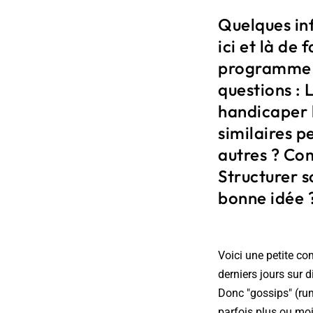
Quelques in
ici et là de
programme c
questions : 
handicaper 
similaires p
autres ? Com
Structurer s
bonne idée 
Voici une petite co
derniers jours sur 
Donc "gossips" (ru
parfois plus ou moi