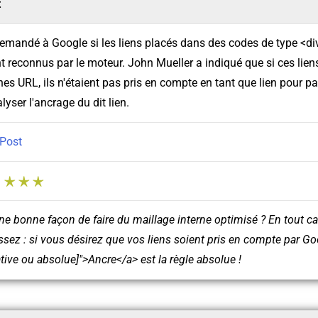
t
emandé à Google si les liens placés dans des codes de type <div
t reconnus par le moteur. John Mueller a indiqué que si ces lien
aines URL, ils n'étaient pas pris en compte en tant que lien pour p
ser l'ancrage du dit lien.
Post
:
ne bonne façon de faire du maillage interne optimisé ? En tout ca
ssez : si vous désirez que vos liens soient pris en compte par Go
ative ou absolue]">Ancre</a> est la règle absolue !