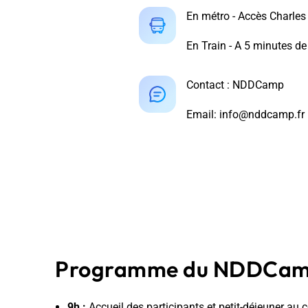
En métro - Accès Charles
En Train - A 5 minutes d
Contact : NDDCamp
Email: info@nddcamp.fr
Programme du NDDCam
9h :
Accueil des participants et petit-déjeuner au c