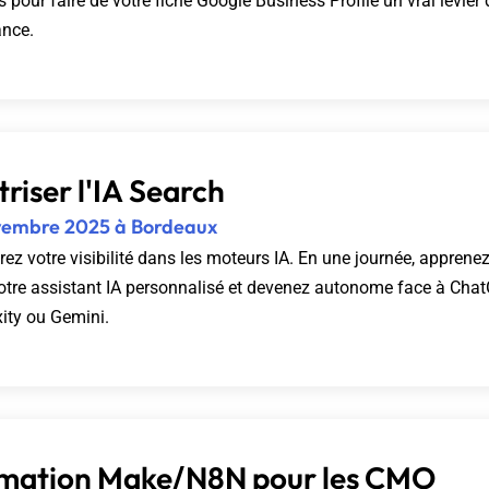
 pour faire de votre fiche Google Business Profile un vrai levier 
ance.
riser l'IA Search
vembre 2025 à Bordeaux
ez votre visibilité dans les moteurs IA. En une journée, apprene
votre assistant IA personnalisé et devenez autonome face à Cha
xity ou Gemini.
mation Make/N8N pour les CMO