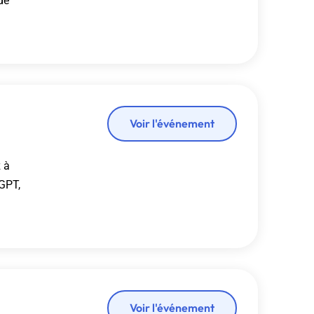
de
Voir l'événement
z à
tGPT,
Voir l'événement