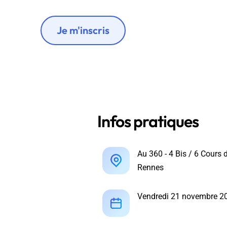
Wordpress
Télécharger l'Ebook
Shopify
Je m'inscris
PrestaShop
Infos pratiques
Formation SEO & GEO - Edition
244.30€ HT au lieu de 349€ pendant 1 mois !
Au 360 - 4 Bis / 6 Cours 
Je découvre !
Rennes
Vendredi 21 novembre 20