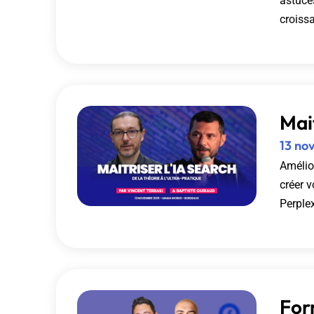
astuces
croiss
Mait
13 no
Amélior
créer 
Perple
For