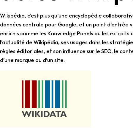
Wordpress
Télécharger l'Ebook
Wikipédia, c’est plus qu’une encyclopédie collaborativ
Shopify
données centrale pour Google, et un point d’entrée v
PrestaShop
enrichis comme les Knowledge Panels ou les extraits de
l’actualité de Wikipédia, ses usages dans les stratégies
règles éditoriales, et son influence sur le SEO, le con
d’une marque ou d’un site.
Formation SEO & GEO - Edition
244.30€ HT au lieu de 349€ pendant 1 mois !
Je découvre !