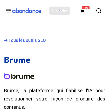
NEW
S'inscrire
Toutes les actus
Actus SEO
➜
Tous les outils SEO
Plateforme
Outils
Brume
Solutions
Ressources
Audit SEO
Brume, la plateforme qui fiabilise l'IA pour
révolutionner votre façon de produire des
contenus.