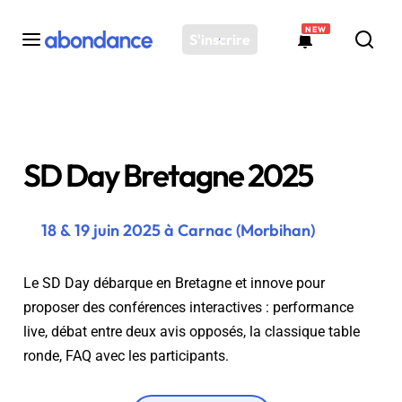
NEW
S'inscrire
Toutes les actus
Actus SEO
SD Day Bretagne 2025
Plateforme
Outils
Solutions
18 & 19 juin 2025 à Carnac (Morbihan)
Ressources
Audit SEO
Le SD Day débarque en Bretagne et innove pour
proposer des conférences interactives : performance
live, débat entre deux avis opposés, la classique table
ronde, FAQ avec les participants.