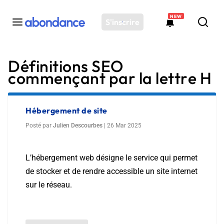
NEW
S'inscrire
Définitions SEO
Toutes les actus
commençant par la lettre H
Actus SEO
Plateforme
Outils
Hébergement de site
Solutions
Posté par
Julien Descourbes
|
26 Mar 2025
Ressources
Audit SEO
L’hébergement web désigne le service qui permet
de stocker et de rendre accessible un site internet
sur le réseau.