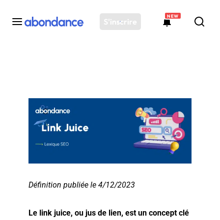
NEW
S'inscrire
Toutes les actus
Actus SEO
Plateforme
Outils
Solutions
Ressources
Audit SEO
Définition publiée le 4/12/2023
Le link juice, ou jus de lien, est un concept clé