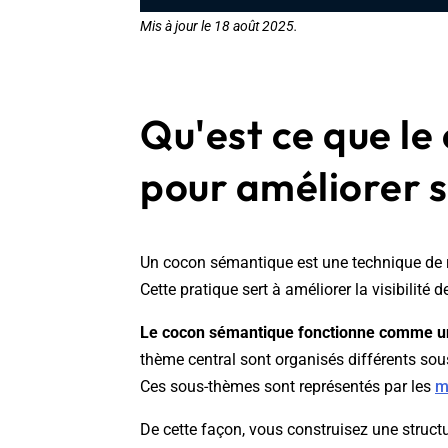
Wordpress
Télécharger l'Ebook
Mis à jour le 18 août 2025.
Shopify
PrestaShop
Qu'est ce que le
pour améliorer 
Formation SEO & GEO - Edition
Un cocon sémantique est une technique de r
244.30€ HT au lieu de 349€ pendant 1 mois !
Cette pratique sert à améliorer la visibilit
Je découvre !
Le cocon sémantique fonctionne comme u
thème central sont organisés différents sou
Ces sous-thèmes sont représentés par les
m
De cette façon, vous construisez une structu