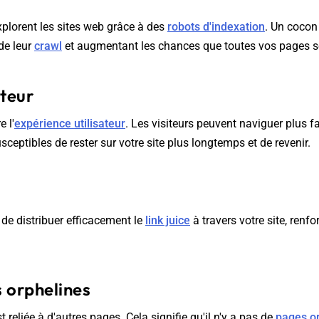
lorent les sites web grâce à des
robots d'indexation
. Un cocon
 de leur
crawl
et augmentant les chances que toutes vos pages s
ateur
 l'
expérience utilisateur
. Les visiteurs peuvent naviguer plus fa
ceptibles de rester sur votre site plus longtemps et de revenir.
de distribuer efficacement le
link juice
à travers votre site, renf
s orphelines
eliée à d'autres pages. Cela signifie qu'il n'y a pas de
pages o