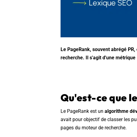
Wordpress
Télécharger l'Ebook
Shopify
PrestaShop
Le PageRank, souvent abrégé PR, e
recherche. Il s'agit d'une métriqu
Formation SEO & GEO - Edition
244.30€ HT au lieu de 349€ pendant 1 mois !
Je découvre !
Qu'est-ce que l
Le PageRank est un
algorithme dé
avait pour objectif de classer les p
pages du moteur de recherche.