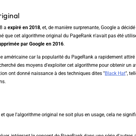
iginal
98 a
expiré en 2018
, et, de manière surprenante, Google a décidé
que cet algorithme original du PageRank n'avait pas été utilis
supprimée par Google en 2016
.
rme américaine car la popularité du PageRank a rapidement attiré 
cherché des moyens d'exploiter cet algorithme pour obtenir un a
ation ont donné naissance à des techniques dites "
Black Hat
", te
ns.
ré et que l'algorithme original ne soit plus en usage, cela ne sig
oluer, intégrant le concept de PageRank dans une série d'autres 