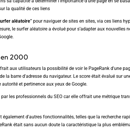
dans sa capacité à déterminer l'importance d'une page en se bas
sur la qualité de ces liens
urfer aléatoire
”
pour naviguer de sites en sites, via ces liens hyp
sure, le surfer aléatoire a évolué pour s’adapter aux nouvelles n
Google.
r en 2000
frait aux utilisateurs la possibilité de voir le PageRank d'une p
é de la barre d'adresse du navigateur. Le score était évalué sur un
e autorité et pertinence aux yeux de Google.
par les professionnels du SEO car elle offrait une métrique tran
t également d'autres fonctionnalités, telles que la recherche rapi
Rank était sans aucun doute la caractéristique la plus emblémat