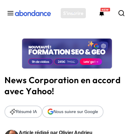
NEW
S'inscrire
Toutes les actus
Actus SEO
Plateforme
Outils
Solutions
News Corporation en accord
Ressources
avec Yahoo!
Audit SEO
Résumé IA
Nous suivre sur Google
Article rédigé par
Olivier Andrieu