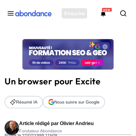
NEW
S'inscrire
Toutes les actus
Actus SEO
Plateforme
Outils
Solutions
Un browser pour Excite
Ressources
Audit SEO
Résumé IA
Nous suivre sur Google
Article rédigé par
Olivier Andrieu
Fondateur Abondance
Publié le 27/07/1999 11h09