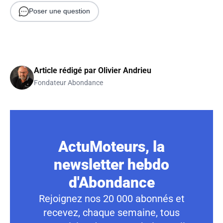
Poser une question
Article rédigé par
Olivier Andrieu
Fondateur Abondance
ActuMoteurs, la
newsletter hebdo
d'Abondance
Rejoignez nos 20 000 abonnés et
recevez, chaque semaine, tous