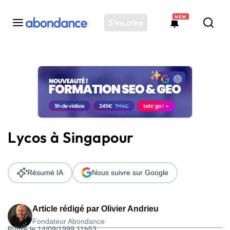
NEW
S'inscrire
Toutes les actus
Actus SEO
Plateforme
Outils
Solutions
Lycos à Singapour
Ressources
Audit SEO
Résumé IA
Nous suivre sur Google
Article rédigé par
Olivier Andrieu
Fondateur Abondance
Publié le 14/09/1999 11h53