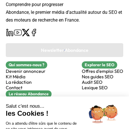
Comprendre pour progresser
Abondance, le premier média d’actualité autour du SEO et
des moteurs de recherche en France.
Newsletter Abondance
Qui sommes-nous ?
Explorer le SEO
Devenir annonceur
Offres d'emploi SEO
Kit Média
Nos guides SEO
La rédaction
Audit SEO
Contact
Lexique SEO
Le réseau Abondance
FormaSEO
Réacteur
alfie formation
Sur LinkedIn
Sur Youtube