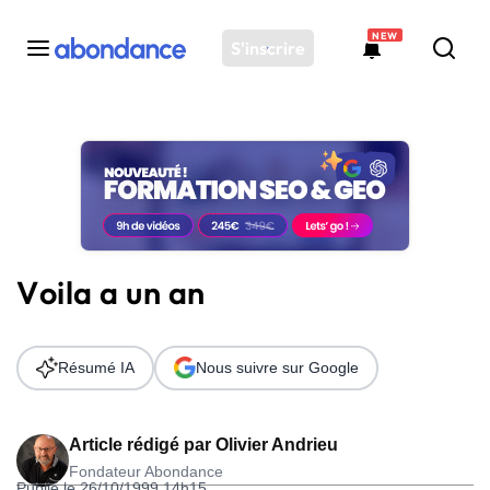
NEW
S'inscrire
Toutes les actus
Actus SEO
Plateforme
Outils
Solutions
Voila a un an
Ressources
Audit SEO
Résumé IA
Nous suivre sur Google
Article rédigé par
Olivier Andrieu
Fondateur Abondance
Publié le 26/10/1999 14h15