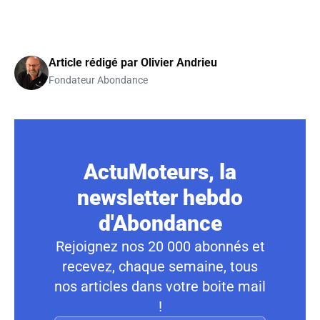
Article rédigé par
Olivier Andrieu
Fondateur Abondance
ActuMoteurs, la
newsletter hebdo
d'Abondance
Rejoignez nos 20 000 abonnés et
recevez, chaque semaine, tous
nos articles dans votre boite mail
!