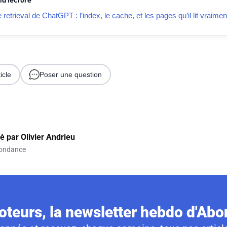
la lecture
retrieval de ChatGPT : l’index, le cache, et les pages qu’il lit vraimen
icle
Poser une question
gé par
Olivier Andrieu
ondance
teurs, la newsletter hebdo d'Ab