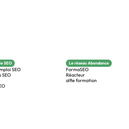
le SEO
Le réseau Abondance
emploi SEO
FormaSEO
s SEO
Réacteur
alfie formation
SEO