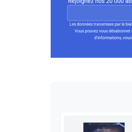
Rejoignez nos 20 000 abo
Les données transmises par le biai
Vous pouvez vous désabonner à 
d’informations, vous 