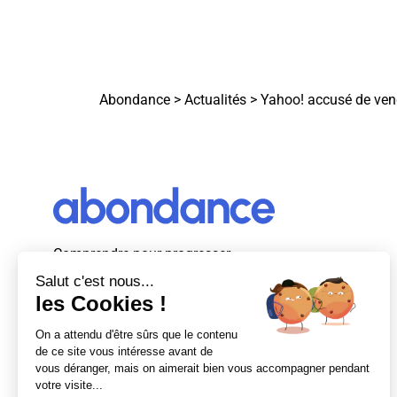
Abondance
>
Actualités
>
Yahoo! accusé de vend
Comprendre pour progresser
Abondance, le premier média d’actualité
autour du SEO et des moteurs de recherche
en France.