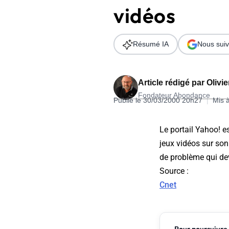
vidéos
Wordpress
Télécharger l'Ebook
Shopify
Résumé IA
Nous suiv
PrestaShop
Article rédigé par
Olivi
Fondateur Abondance
Publié le 30/03/2000 20h27
|
Mis 
Formation SEO & GEO - Edition
Le portail Yahoo! e
244.30€ HT au lieu de 349€ pendant 1 mois !
jeux vidéos sur son
Je découvre !
de problème qui dev
Source :
Cnet