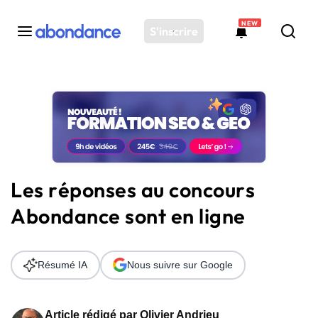
NEW
S'inscrire
Toutes les actus
Actus SEO
Plateforme
Outils
Solutions
Les réponses au concours
Ressources
Abondance sont en ligne
Audit SEO
Résumé IA
Nous suivre sur Google
Article rédigé par
Olivier Andrieu